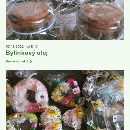
07. 11.
2022
od 13:15
Bylinkový olej
Více o této akci