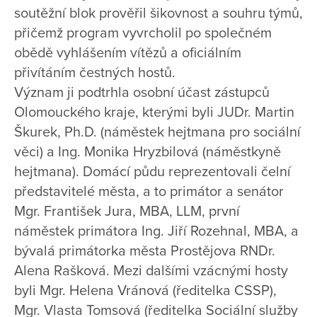
soutěžní blok prověřil šikovnost a souhru týmů,
přičemž program vyvrcholil po společném
obědě vyhlášením vítězů a oficiálním
přivítáním čestných hostů.
Význam ji podtrhla osobní účast zástupců
Olomouckého kraje, kterými byli JUDr. Martin
Škurek, Ph.D. (náměstek hejtmana pro sociální
věci) a Ing. Monika Hryzbilová (náměstkyně
hejtmana). Domácí půdu reprezentovali čelní
představitelé města, a to primátor a senátor
Mgr. František Jura, MBA, LLM, první
náměstek primátora Ing. Jiří Rozehnal, MBA, a
bývalá primátorka města Prostějova RNDr.
Alena Rašková. Mezi dalšími vzácnými hosty
byli Mgr. Helena Vránová (ředitelka CSSP),
Mgr. Vlasta Tomsová (ředitelka Sociální služby