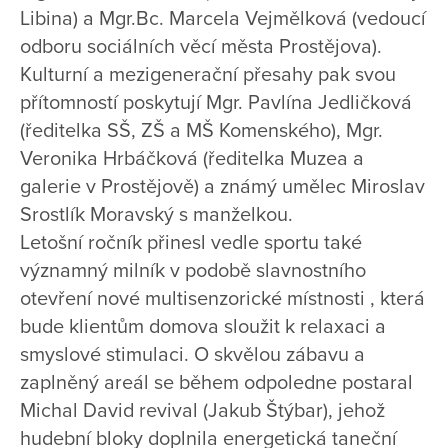
Libina) a Mgr.Bc. Marcela Vejmělková (vedoucí
odboru sociálních věcí města Prostějova).
Kulturní a mezigenerační přesahy pak svou
přítomností poskytují Mgr. Pavlína Jedličková
(ředitelka SŠ, ZŠ a MŠ Komenského), Mgr.
Veronika Hrbáčková (ředitelka Muzea a
galerie v Prostějově) a známý umělec Miroslav
Srostlík Moravský s manželkou.
Letošní ročník přinesl vedle sportu také
významný milník v podobě slavnostního
otevření nové multisenzorické místnosti , která
bude klientům domova sloužit k relaxaci a
smyslové stimulaci. O skvělou zábavu a
zaplněný areál se během odpoledne postaral
Michal David revival (Jakub Štýbar), jehož
hudební bloky doplnila energetická taneční