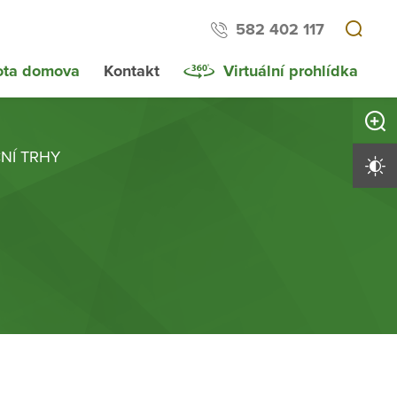
582 402 117
ota domova
Kontakt
Virtuální prohlídka
Zvětši
NÍ TRHY
Vysoký 