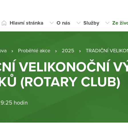
Hlavní stránka
O nás
Služby
Ze živ
ova
Proběhlé akce
2025
TRADIČNÍ VELIKONOČNÍ VÝS
NÍ VELIKONOČNÍ V
KŮ (ROTARY CLUB)
 9:25 hodin