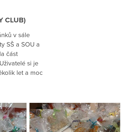
Y CLUB)
nků v sále
ty SŠ a SOU a
la část
ivatelé si je
ěkolik let a moc