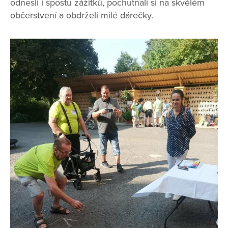
odnesli i spostu zážitků, pochutnali si na skvělém
občerstvení a obdrželi milé dárečky.