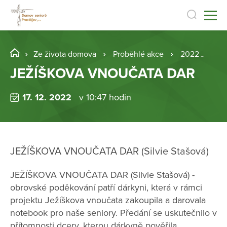
Ze života domova
Proběhlé akce
2022
JE
JEŽÍŠKOVA VNOUČATA DAR
17. 12. 2022
v 10:47 hodin
JEŽÍŠKOVA VNOUČATA DAR (Silvie Stašová)
JEŽÍŠKOVA VNOUČATA DAR (Silvie Stašová) -
obrovské poděkování patří dárkyni, která v rámci
projektu Ježíškova vnoučata zakoupila a darovala
notebook pro naše seniory. Předání se uskutečnilo v
přítomnosti dcery, kterou dárkyně pověřila.