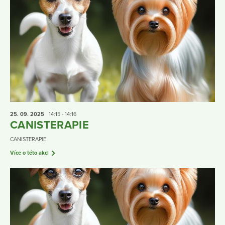
25. 09.
2025
14:15 - 14:16
CANISTERAPIE
CANISTERAPIE
Více o této akci