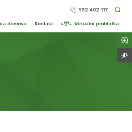
582 402 117
ota domova
Kontakt
Virtuální prohlídka
Zvětši
Vysoký 