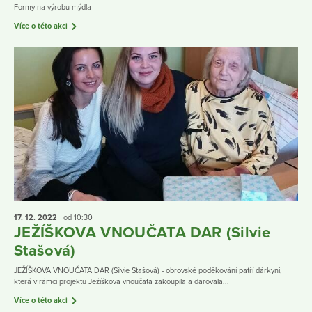
Formy na výrobu mýdla
Více o této akci
17. 12.
2022
od 10:30
JEŽÍŠKOVA VNOUČATA DAR (Silvie
Stašová)
JEŽÍŠKOVA VNOUČATA DAR (Silvie Stašová) - obrovské poděkování patří dárkyni,
která v rámci projektu Ježíškova vnoučata zakoupila a darovala...
Více o této akci