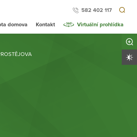
582 402 117
ota domova
Kontakt
Virtuální prohlídka
Zvětši
PROSTĚJOVA
Vysoký 