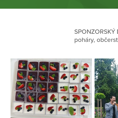
SPONZORSKÝ D
poháry, občers