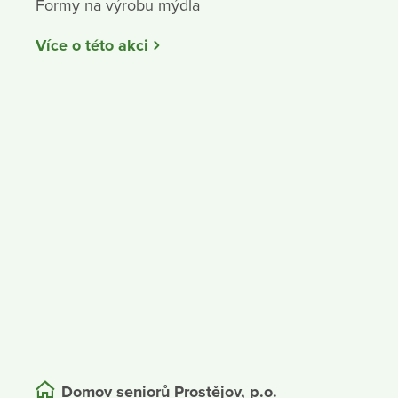
Formy na výrobu mýdla
Více o této akci
Domov seniorů Prostějov, p.o.