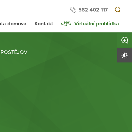
582 402 117
ota domova
Kontakt
Virtuální prohlídka
Zvětši
PROSTĚJOV
Vysoký 