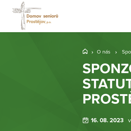
O nás
Spo
SPONZ
STATU
PROST
16. 08. 2023
v